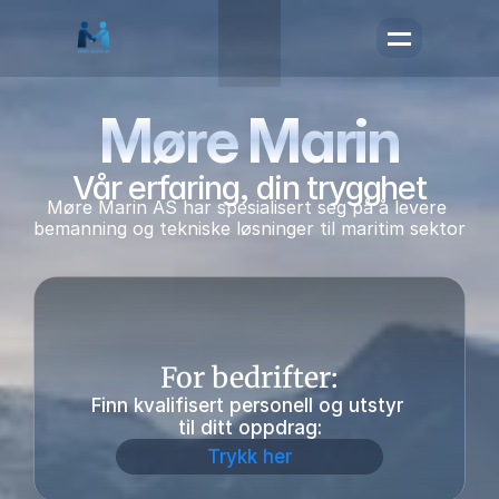
Møre Marin
Vår erfaring, din trygghet
Møre Marin AS har spesialisert seg på å levere 
bemanning og tekniske løsninger til maritim sektor
For bedrifter:
Finn kvalifisert personell og utstyr 
til ditt oppdrag:
Trykk her